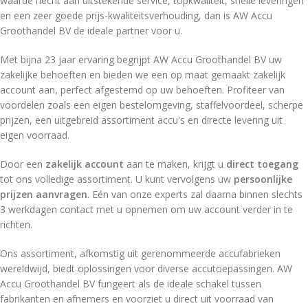
waarde hecht aan uitstekende service, topkwaliteit, snelle leveringen
en een zeer goede prijs-kwaliteitsverhouding, dan is AW Accu
Groothandel BV de ideale partner voor u.
Met bijna 23 jaar ervaring begrijpt AW Accu Groothandel BV uw
zakelijke behoeften en bieden we een op maat gemaakt zakelijk
account aan, perfect afgestemd op uw behoeften. Profiteer van
voordelen zoals een eigen bestelomgeving, staffelvoordeel, scherpe
prijzen, een uitgebreid assortiment accu's en directe levering uit
eigen voorraad.
Door een
zakelijk account
aan te maken, krijgt u
direct toegang
tot ons volledige assortiment. U kunt vervolgens uw
persoonlijke
prijzen aanvragen
. Eén van onze experts zal daarna binnen slechts
3 werkdagen contact met u opnemen om uw account verder in te
richten.
Ons assortiment, afkomstig uit gerenommeerde accufabrieken
wereldwijd, biedt oplossingen voor diverse accutoepassingen. AW
Accu Groothandel BV fungeert als de ideale schakel tussen
fabrikanten en afnemers en voorziet u direct uit voorraad van