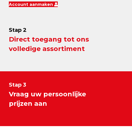
Account aanmaken
Stap 2
Direct toegang tot ons
volledige assortiment
Stap 3
Vraag uw persoonlijke
prijzen aan