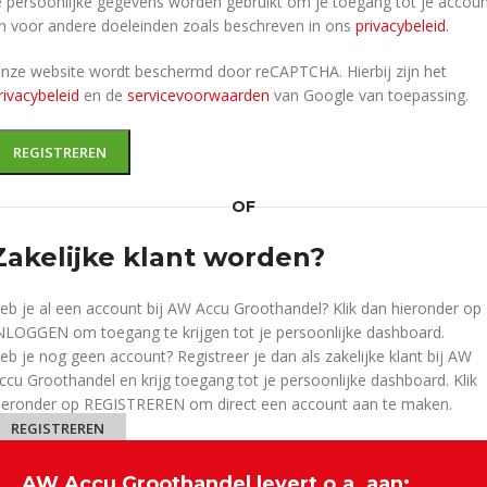
e persoonlijke gegevens worden gebruikt om je toegang tot je accou
n voor andere doeleinden zoals beschreven in ons
privacybeleid
.
nze website wordt beschermd door reCAPTCHA. Hierbij zijn het
rivacybeleid
en de
servicevoorwaarden
van Google van toepassing.
REGISTREREN
OF
Zakelijke klant worden?
eb je al een account bij AW Accu Groothandel? Klik dan hieronder op
NLOGGEN om toegang te krijgen tot je persoonlijke dashboard.
eb je nog geen account? Registreer je dan als zakelijke klant bij AW
ccu Groothandel en krijg toegang tot je persoonlijke dashboard. Klik
ieronder op REGISTREREN om direct een account aan te maken.
REGISTREREN
AW Accu Groothandel levert o.a. aan: