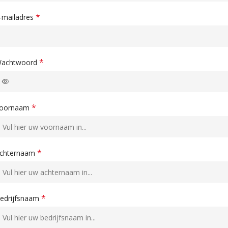
*
-mailadres
*
achtwoord
*
oornaam
*
chternaam
*
edrijfsnaam