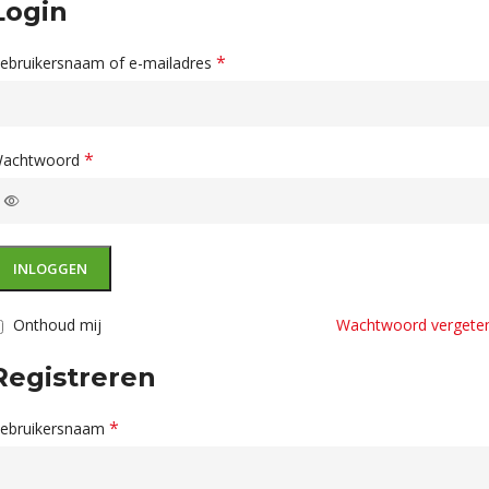
Login
*
ebruikersnaam of e-mailadres
*
achtwoord
INLOGGEN
Onthoud mij
Wachtwoord vergete
Registreren
*
ebruikersnaam