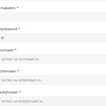
*
-mailadres
*
achtwoord
*
oornaam
*
chternaam
*
edrijfsnaam