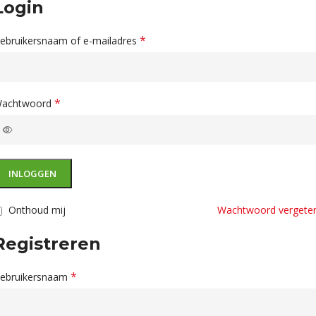
Login
*
ebruikersnaam of e-mailadres
*
achtwoord
INLOGGEN
Onthoud mij
Wachtwoord vergete
Registreren
*
ebruikersnaam