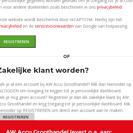
e persoonlijke gegevens worden gebruikt om je toegang tot je accou
n voor andere doeleinden zoals beschreven in ons
privacybeleid
.
nze website wordt beschermd door reCAPTCHA. Hierbij zijn het
rivacybeleid
en de
servicevoorwaarden
van Google van toepassing.
REGISTREREN
OF
Zakelijke klant worden?
eb je al een account bij AW Accu Groothandel? Klik dan hieronder op
NLOGGEN om toegang te krijgen tot je persoonlijke dashboard.
eb je nog geen account? Registreer je dan als zakelijke klant bij AW
ccu Groothandel en krijg toegang tot je persoonlijke dashboard. Klik
ieronder op REGISTREREN om direct een account aan te maken.
REGISTREREN
AW Accu Groothandel levert o.a. aan: