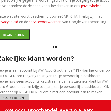
e persoonlijke gegevens worden gebruikt om je toegang tot je accou
n voor andere doeleinden zoals beschreven in ons
privacybeleid
.
nze website wordt beschermd door reCAPTCHA. Hierbij zijn het
rivacybeleid
en de
servicevoorwaarden
van Google van toepassing.
REGISTREREN
OF
Zakelijke klant worden?
eb je al een account bij AW Accu Groothandel? Klik dan hieronder op
NLOGGEN om toegang te krijgen tot je persoonlijke dashboard.
eb je nog geen account? Registreer je dan als zakelijke klant bij AW
ccu Groothandel en krijg toegang tot je persoonlijke dashboard. Klik
ieronder op REGISTREREN om direct een account aan te maken.
REGISTREREN
AW Accu Groothandel levert o.a. aan: