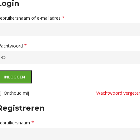
Login
*
ebruikersnaam of e-mailadres
*
achtwoord
INLOGGEN
Onthoud mij
Wachtwoord vergete
Registreren
*
ebruikersnaam