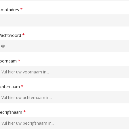
*
-mailadres
*
achtwoord
*
oornaam
*
chternaam
*
edrijfsnaam