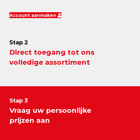
Account aanmaken
Stap 2
Direct toegang tot ons
volledige assortiment
Stap 3
Vraag uw persoonlijke
prijzen aan