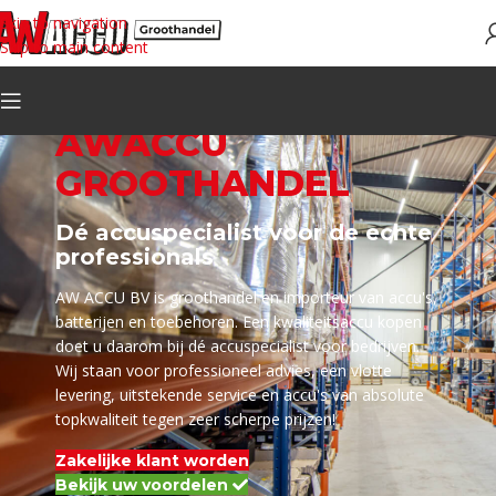
Skip to navigation
Skip to main content
AWACCU
GROOTHANDEL
Dé accuspecialist voor de echte
professionals
AW ACCU BV is groothandel en importeur van accu's,
batterijen en toebehoren. Een kwaliteitsaccu kopen
doet u daarom bij dé accuspecialist voor bedrijven.
Wij staan voor professioneel advies, een vlotte
levering, uitstekende service en accu's van absolute
topkwaliteit tegen zeer scherpe prijzen!
Zakelijke klant worden
Bekijk uw voordelen