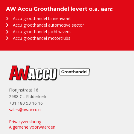
AW Accu Groothandel levert o.a. aan:
Accu groothandel binnenvaart
Accu groothandel automotive sector
Accu groothandel jachthavens
Accu groothandel motorclubs
Florijnstraat 16
2988 CL Ridderkerk
+31 180 53 16 16
sales@awaccu.nl
Privacyverklaring
Algemene voorwaarden