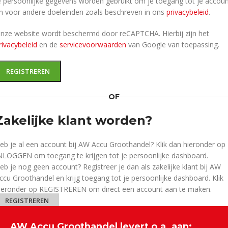
e persoonlijke gegevens worden gebruikt om je toegang tot je accou
n voor andere doeleinden zoals beschreven in ons
privacybeleid
.
nze website wordt beschermd door reCAPTCHA. Hierbij zijn het
rivacybeleid
en de
servicevoorwaarden
van Google van toepassing.
REGISTREREN
OF
Zakelijke klant worden?
eb je al een account bij AW Accu Groothandel? Klik dan hieronder op
NLOGGEN om toegang te krijgen tot je persoonlijke dashboard.
eb je nog geen account? Registreer je dan als zakelijke klant bij AW
ccu Groothandel en krijg toegang tot je persoonlijke dashboard. Klik
ieronder op REGISTREREN om direct een account aan te maken.
REGISTREREN
AW Accu Groothandel levert o.a. aan: