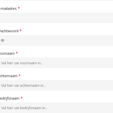
*
-mailadres
*
achtwoord
*
oornaam
*
chternaam
*
edrijfsnaam