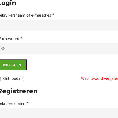
Login
*
ebruikersnaam of e-mailadres
*
achtwoord
INLOGGEN
Onthoud mij
Wachtwoord vergete
Registreren
*
ebruikersnaam