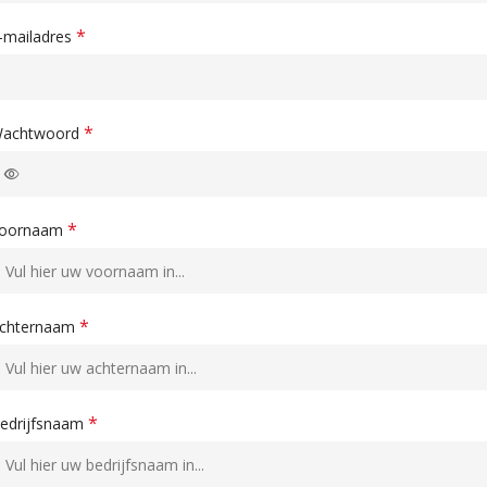
*
-mailadres
*
achtwoord
*
oornaam
*
chternaam
*
edrijfsnaam