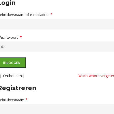
Login
*
ebruikersnaam of e-mailadres
*
achtwoord
INLOGGEN
Onthoud mij
Wachtwoord vergete
Registreren
*
ebruikersnaam