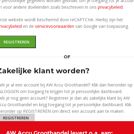
e persoonlijke gegevens worden gebruikt om je toegang tot je accou
n voor andere doeleinden zoals beschreven in ons
privacybeleid
.
nze website wordt beschermd door reCAPTCHA. Hierbij zijn het
rivacybeleid
en de
servicevoorwaarden
van Google van toepassing.
REGISTREREN
OF
Zakelijke klant worden?
eb je al een account bij AW Accu Groothandel? Klik dan hieronder op
NLOGGEN om toegang te krijgen tot je persoonlijke dashboard.
eb je nog geen account? Registreer je dan als zakelijke klant bij AW
ccu Groothandel en krijg toegang tot je persoonlijke dashboard. Klik
ieronder op REGISTREREN om direct een account aan te maken.
REGISTREREN
AW Accu Groothandel levert o.a. aan: