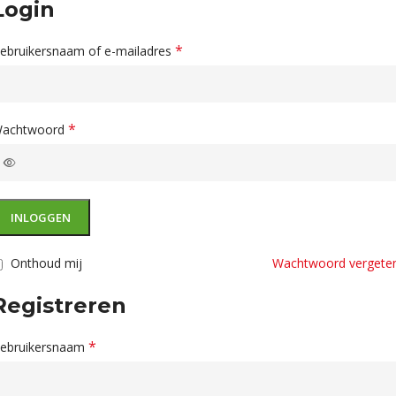
Login
*
ebruikersnaam of e-mailadres
*
achtwoord
INLOGGEN
Onthoud mij
Wachtwoord vergete
Registreren
*
ebruikersnaam