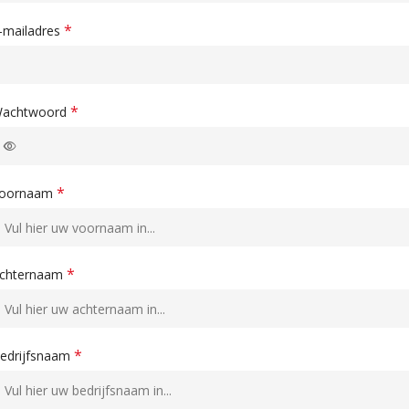
*
-mailadres
*
achtwoord
*
oornaam
*
chternaam
*
edrijfsnaam