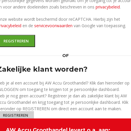
e persoonlijke gegevens worden gebruikt om je toegang tot je accou
n voor andere doeleinden zoals beschreven in ons
privacybeleid
.
nze website wordt beschermd door reCAPTCHA. Hierbij zijn het
rivacybeleid
en de
servicevoorwaarden
van Google van toepassing.
REGISTREREN
OF
Zakelijke klant worden?
eb je al een account bij AW Accu Groothandel? Klik dan hieronder op
NLOGGEN om toegang te krijgen tot je persoonlijke dashboard.
eb je nog geen account? Registreer je dan als zakelijke klant bij AW
ccu Groothandel en krijg toegang tot je persoonlijke dashboard. Klik
ieronder op REGISTREREN om direct een account aan te maken.
REGISTREREN
AW Accu Groothandel levert o.a. aan: