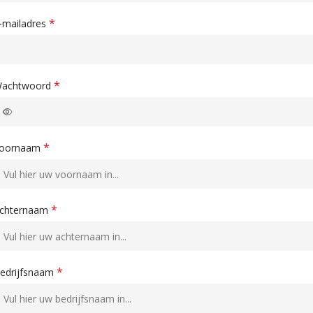
*
-mailadres
*
achtwoord
*
oornaam
*
chternaam
*
edrijfsnaam