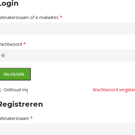
Login
*
ebruikersnaam of e-mailadres
*
achtwoord
INLOGGEN
Onthoud mij
Wachtwoord vergete
Registreren
*
ebruikersnaam