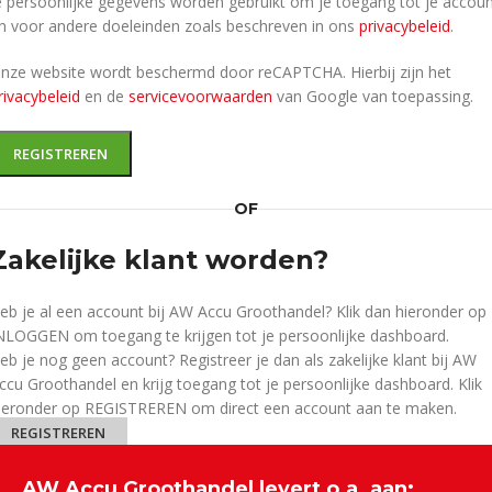
e persoonlijke gegevens worden gebruikt om je toegang tot je accou
n voor andere doeleinden zoals beschreven in ons
privacybeleid
.
nze website wordt beschermd door reCAPTCHA. Hierbij zijn het
rivacybeleid
en de
servicevoorwaarden
van Google van toepassing.
REGISTREREN
OF
Zakelijke klant worden?
eb je al een account bij AW Accu Groothandel? Klik dan hieronder op
NLOGGEN om toegang te krijgen tot je persoonlijke dashboard.
eb je nog geen account? Registreer je dan als zakelijke klant bij AW
ccu Groothandel en krijg toegang tot je persoonlijke dashboard. Klik
ieronder op REGISTREREN om direct een account aan te maken.
REGISTREREN
AW Accu Groothandel levert o.a. aan: