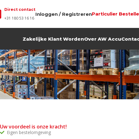
Direct contact
Particulier Bestell
Inloggen / Registreren
+31 180 53 16 16
Zakelijke Klant Worden
Over AW Accu
Conta
Uw voordeel is onze kracht!
Eigen bestelomgeving