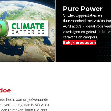
Pure Power
Ontdek topprestaties en
duurzaamheid met AxiWin Pu
AGM accu’s – ideaal voor vee
voertuigen en gebruik in bote
caravans en campers.
Bekijk producten
edoe
arde hecht aan ongeëvenaarde
iteitsverhouding, dan is AW Accu
t
aan te maken, krijgt u
direct