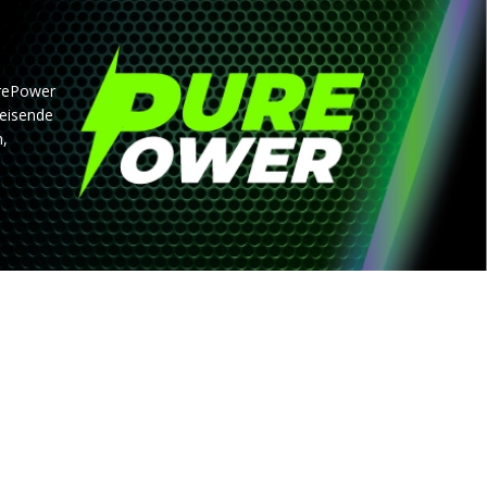
rePower
leisende
n,