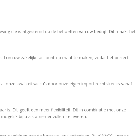
eving die is afgestemd op de behoeften van uw bedrijf. Dit maakt het
kheid om uw zakelijke account op maat te maken, zodat het perfect
 al onze kwaliteitsaccu’s door onze eigen import rechtstreeks vanaf
r is. Dit geeft een meer flexibiliteit. Dit in combinatie met onze
mogelijk bij u als afnemer zullen te leveren.
ccu’s voldoen aan de hoogste kwaliteitseisen. Bij AWACCU mag u