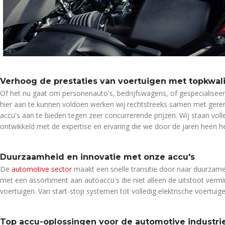
Verhoog de prestaties van voertuigen met topkwali
Of het nu gaat om personenauto's, bedrijfswagens, of gespecialiseerd
hier aan te kunnen voldoen werken wij rechtstreeks samen met geren
accu's aan te bieden tegen zeer concurrerende prijzen. Wij staan volle
ontwikkeld met de expertise en ervaring die we door de jaren heen
Duurzaamheid en innovatie met onze accu's
De
automotive sector
maakt een snelle transitie door naar duurzamer
met een assortiment aan autoaccu's die niet alleen de uitstoot vermi
voertuigen. Van start-stop systemen tot volledig elektrische voertuig
Top accu-oplossingen voor de automotive industri