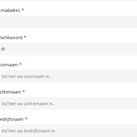
*
-mailadres
*
achtwoord
*
oornaam
*
chternaam
*
edrijfsnaam