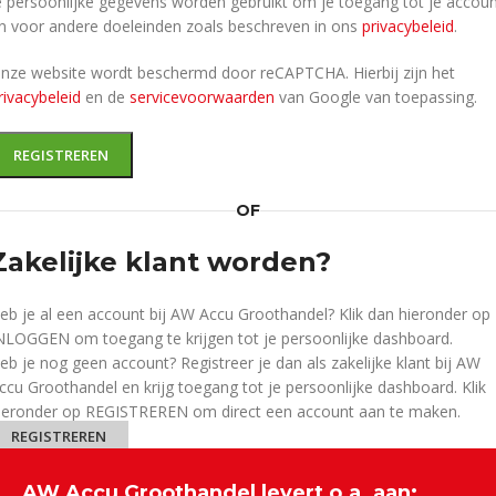
e persoonlijke gegevens worden gebruikt om je toegang tot je accou
n voor andere doeleinden zoals beschreven in ons
privacybeleid
.
nze website wordt beschermd door reCAPTCHA. Hierbij zijn het
rivacybeleid
en de
servicevoorwaarden
van Google van toepassing.
REGISTREREN
OF
Zakelijke klant worden?
eb je al een account bij AW Accu Groothandel? Klik dan hieronder op
NLOGGEN om toegang te krijgen tot je persoonlijke dashboard.
eb je nog geen account? Registreer je dan als zakelijke klant bij AW
ccu Groothandel en krijg toegang tot je persoonlijke dashboard. Klik
ieronder op REGISTREREN om direct een account aan te maken.
REGISTREREN
AW Accu Groothandel levert o.a. aan: