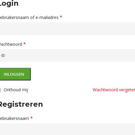
Login
*
ebruikersnaam of e-mailadres
*
achtwoord
INLOGGEN
Onthoud mij
Wachtwoord vergete
Registreren
*
ebruikersnaam