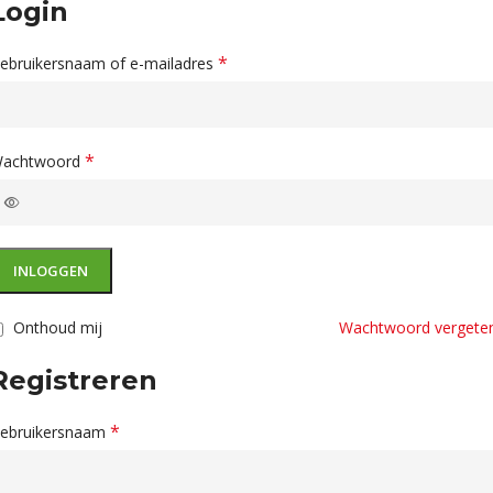
Login
*
ebruikersnaam of e-mailadres
*
achtwoord
INLOGGEN
Onthoud mij
Wachtwoord vergete
Registreren
*
ebruikersnaam