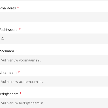
*
-mailadres
*
achtwoord
*
oornaam
*
chternaam
*
edrijfsnaam