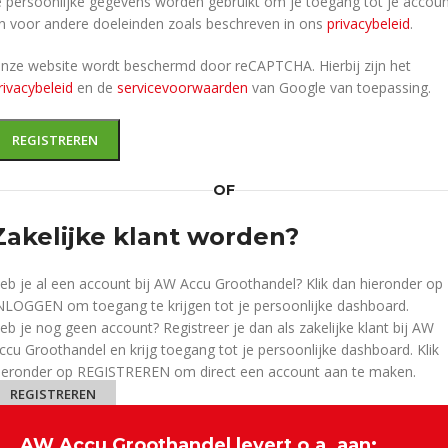
e persoonlijke gegevens worden gebruikt om je toegang tot je accou
n voor andere doeleinden zoals beschreven in ons
privacybeleid
.
nze website wordt beschermd door reCAPTCHA. Hierbij zijn het
rivacybeleid
en de
servicevoorwaarden
van Google van toepassing.
REGISTREREN
OF
Zakelijke klant worden?
eb je al een account bij AW Accu Groothandel? Klik dan hieronder op
NLOGGEN om toegang te krijgen tot je persoonlijke dashboard.
eb je nog geen account? Registreer je dan als zakelijke klant bij AW
ccu Groothandel en krijg toegang tot je persoonlijke dashboard. Klik
ieronder op REGISTREREN om direct een account aan te maken.
REGISTREREN
AW Accu Groothandel levert o.a. aan: