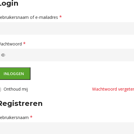
Login
*
ebruikersnaam of e-mailadres
*
achtwoord
INLOGGEN
Onthoud mij
Wachtwoord vergete
Registreren
*
ebruikersnaam