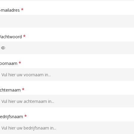
*
-mailadres
*
achtwoord
*
oornaam
*
chternaam
*
edrijfsnaam