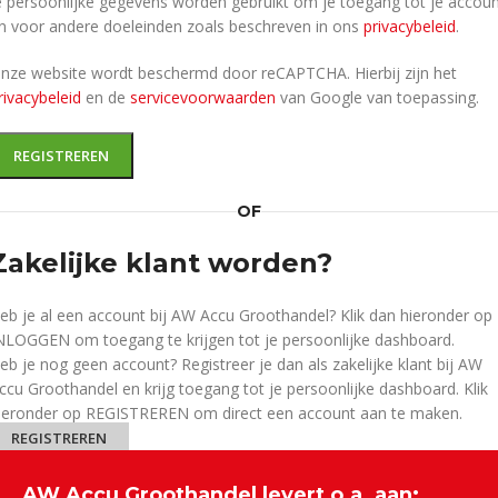
e persoonlijke gegevens worden gebruikt om je toegang tot je accou
n voor andere doeleinden zoals beschreven in ons
privacybeleid
.
nze website wordt beschermd door reCAPTCHA. Hierbij zijn het
rivacybeleid
en de
servicevoorwaarden
van Google van toepassing.
REGISTREREN
OF
Zakelijke klant worden?
eb je al een account bij AW Accu Groothandel? Klik dan hieronder op
NLOGGEN om toegang te krijgen tot je persoonlijke dashboard.
eb je nog geen account? Registreer je dan als zakelijke klant bij AW
ccu Groothandel en krijg toegang tot je persoonlijke dashboard. Klik
ieronder op REGISTREREN om direct een account aan te maken.
REGISTREREN
AW Accu Groothandel levert o.a. aan: