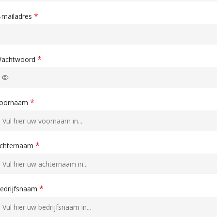
*
-mailadres
*
achtwoord
*
oornaam
*
chternaam
*
edrijfsnaam