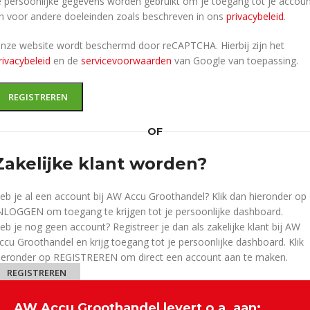
e persoonlijke gegevens worden gebruikt om je toegang tot je accou
n voor andere doeleinden zoals beschreven in ons
privacybeleid
.
nze website wordt beschermd door reCAPTCHA. Hierbij zijn het
rivacybeleid
en de
servicevoorwaarden
van Google van toepassing.
REGISTREREN
OF
Zakelijke klant worden?
eb je al een account bij AW Accu Groothandel? Klik dan hieronder op
NLOGGEN om toegang te krijgen tot je persoonlijke dashboard.
eb je nog geen account? Registreer je dan als zakelijke klant bij AW
ccu Groothandel en krijg toegang tot je persoonlijke dashboard. Klik
ieronder op REGISTREREN om direct een account aan te maken.
REGISTREREN
AW Accu Groothandel levert o.a. aan: