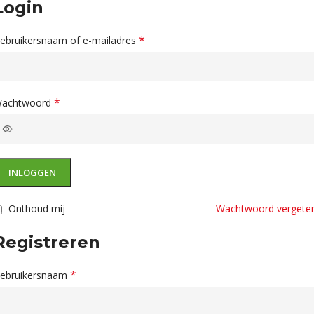
Login
*
ebruikersnaam of e-mailadres
*
achtwoord
INLOGGEN
Onthoud mij
Wachtwoord vergete
Registreren
*
ebruikersnaam