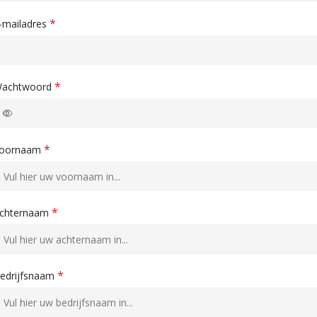
*
-mailadres
*
achtwoord
*
oornaam
*
chternaam
*
edrijfsnaam