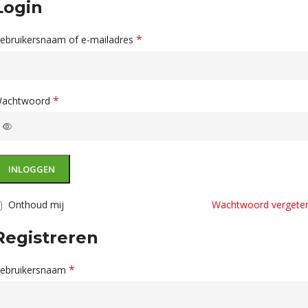
Login
*
ebruikersnaam of e-mailadres
*
achtwoord
INLOGGEN
Onthoud mij
Wachtwoord vergete
Registreren
*
ebruikersnaam