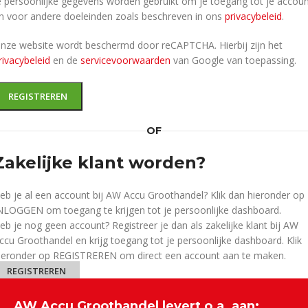
e persoonlijke gegevens worden gebruikt om je toegang tot je accou
n voor andere doeleinden zoals beschreven in ons
privacybeleid
.
nze website wordt beschermd door reCAPTCHA. Hierbij zijn het
rivacybeleid
en de
servicevoorwaarden
van Google van toepassing.
REGISTREREN
OF
Zakelijke klant worden?
eb je al een account bij AW Accu Groothandel? Klik dan hieronder op
NLOGGEN om toegang te krijgen tot je persoonlijke dashboard.
eb je nog geen account? Registreer je dan als zakelijke klant bij AW
ccu Groothandel en krijg toegang tot je persoonlijke dashboard. Klik
ieronder op REGISTREREN om direct een account aan te maken.
REGISTREREN
AW Accu Groothandel levert o.a. aan: