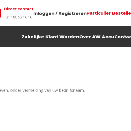
Direct contact
Particulier Bestell
Inloggen / Registreren
+31 180 53 16 16
Zakelijke Klant Worden
Over AW Accu
Conta
rgeven, onder vermelding van uw bedrijfsnaam.