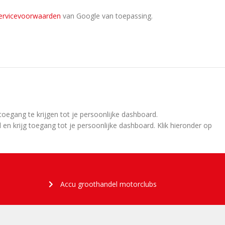
ervicevoorwaarden
van Google van toepassing.
egang te krijgen tot je persoonlijke dashboard.
 en krijg toegang tot je persoonlijke dashboard. Klik hieronder op
Accu groothandel motorclubs