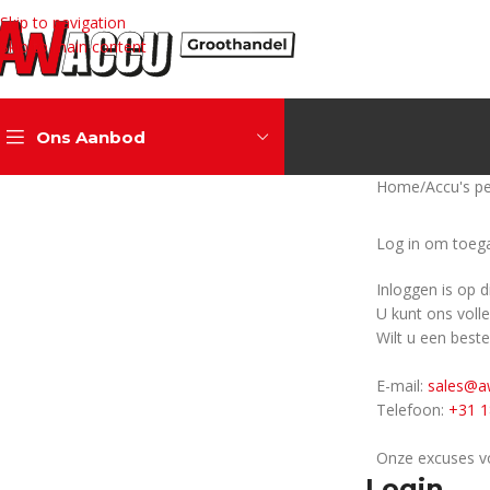
Skip to navigation
Skip to main content
Ons Aanbod
Home
/
Accu's pe
Log in om toega
Inloggen is op 
U kunt ons voll
Wilt u een beste
E-mail:
sales@a
Telefoon:
+31 1
Onze excuses v
Login