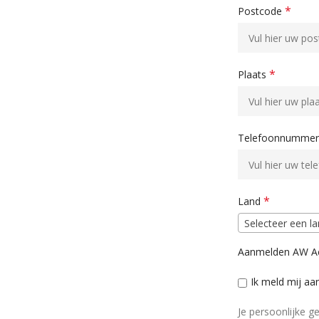
*
Postcode
*
Plaats
Telefoonnumme
*
Land
Selecteer een l
Aanmelden AW Ac
Ik meld mij aa
Je persoonlijke 